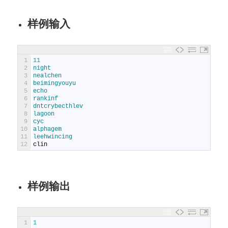
样例输入
1
11
2
night
3
nealchen
4
beimingyouyu
5
echo
6
rankinf
7
dntcrybecthlev
8
lagoon
9
cyc
10
alphagem
11
leehwincing
12
clin
样例输出
1
1