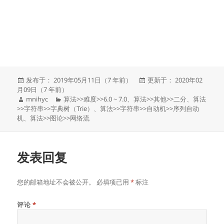
发
发
发布于： 2019年05月11日（7 年前）
更新于： 2020年02
布
布
月09日（7 年前）
于
作
分
于
mnihyc
算法
>>
难度
>>
6.0 ~ 7.0
、
算法
>>
其他
>>
二分
、
算法
者
类
>>
字符串
>>
字典树（Trie）
、
算法
>>
字符串
>>
自动机
>>
序列自动
机
、
算法
>>
图论
>>
网络流
发表回复
您的邮箱地址不会被公开。
必填项已用
*
标注
评论
*