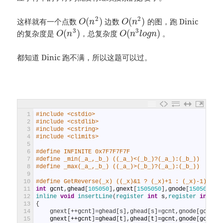
2
2
(
)
(
)
这样就有一个点数
边数
的图，跑 Dinic
O
n
O
n
3
3
(
)
(
)
的复杂度是
，总复杂度
。
O
n
O
n
l
o
g
n
都知道 Dinic 跑不满，所以这题可以过。
1
#include <cstdio>
2
#include <cstdlib>
3
#include <cstring>
4
#include <climits>
5
6
#define INFINITE 0x7F7F7F7F
7
#define _min(_a_,_b_) ((_a_)<(_b_)?(_a_):(_b_))
8
#define _max(_a_,_b_) ((_a_)>(_b_)?(_a_):(_b_))
9
10
#define GetReverse(_x) ((_x)&1 ? (_x)+1 : (_x)-1)
11
int
gcnt
,
ghead
[
105050
]
,
gnext
[
1505050
]
,
gnode
[
1505050
]
,
12
inline 
void
insertLine
(
register 
int
s
,
register 
int
t
,
13
{
14
    gnext[++gcnt]=ghead[s],ghead[s]=gcnt,gnode[gcnt]=
15
gnext
[
++
gcnt
]
=
ghead
[
t
]
,
ghead
[
t
]
=
gcnt
,
gnode
[
gcnt
]
=