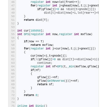
46
register 
int
now
=
lst
[
front
++
]
;
47
for
(
register 
int
j
=
ghead
[
now
]
,
t
;
j
;
j
=
gnext
[
j
]
)
48
if
(
gflow
[
j
]
>
0
&& !dist[t=gnode[j]])
49
                dist[t]=dist[now]+1,lst[rear++]=t;
50
}
51
return
dist
[
T
]
;
52
}
53
54
int
cur
[
105050
]
;
55
int
DFS
(
register 
int
now
,
register 
int
mxflow
)
56
{
57
if
(
now
==
T
)
58
return
mxflow
;
59
for
(
register 
int
j
=
cur
[
now
]
,
t
;
j
;
j
=
gnext
[
j
]
)
60
{
61
cur
[
now
]
=
j
,
t
=
gnode
[
j
]
;
62
if
(
!
(
gflow
[
j
]
>
0
&& dist[t]==dist[now]+1))
63
            continue;
64
register 
int
nf
=
DFS
(
t
,
_min
(
mxflow
,
gflow
[
j
]
)
)
;
65
if
(
nf
)
66
{
67
gflow
[
j
]
-=
nf
;
68
gflow
[
GetReverse
(
j
)
]
+=
nf
;
69
return
nf
;
70
}
71
}
72
return
0
;
73
}
74
75
inline 
int
Dinic
(
)