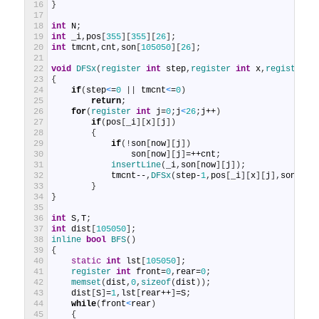
16
}
17
18
int
N
;
19
int
_i
,
pos
[
355
]
[
355
]
[
26
]
;
20
int
tmcnt
,
cnt
,
son
[
105050
]
[
26
]
;
21
22
void
DFSx
(
register 
int
step
,
register 
int
x
,
register 
i
23
{
24
if
(
step
<
=
0
|
|
tmcnt
<
=
0
)
25
return
;
26
for
(
register 
int
j
=
0
;
j
<
26
;
j
++
)
27
if
(
pos
[
_i
]
[
x
]
[
j
]
)
28
{
29
if
(
!
son
[
now
]
[
j
]
)
30
son
[
now
]
[
j
]
=++
cnt
;
31
insertLine
(
_i
,
son
[
now
]
[
j
]
)
;
32
tmcnt
--
,
DFSx
(
step
-
1
,
pos
[
_i
]
[
x
]
[
j
]
,
son
[
now
33
}
34
}
35
36
int
S
,
T
;
37
int
dist
[
105050
]
;
38
inline 
bool
BFS
(
)
39
{
40
static
int
lst
[
105050
]
;
41
register 
int
front
=
0
,
rear
=
0
;
42
memset
(
dist
,
0
,
sizeof
(
dist
)
)
;
43
dist
[
S
]
=
1
,
lst
[
rear
++
]
=
S
;
44
while
(
front
<
rear
)
45
{