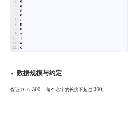
2
g
3
a
4
m
5
e
6
r
7
b
8
o
9
y
10
l
11
w
12
c
数据规模与约定
≤
300
300
保证
，每个名字的长度不超过
。
n