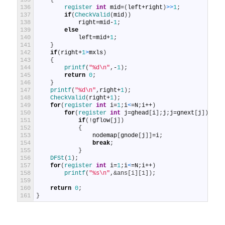
136
register 
int
mid
=
(
left
+
right
)
>
>
1
;
137
if
(
CheckValid
(
mid
)
)
138
right
=
mid
-
1
;
139
else
140
left
=
mid
+
1
;
141
}
142
if
(
right
+
1
>
mxls
)
143
{
144
printf
(
"%d\n"
,
-
1
)
;
145
return
0
;
146
}
147
printf
(
"%d\n"
,
right
+
1
)
;
148
CheckValid
(
right
+
1
)
;
149
for
(
register 
int
i
=
1
;
i
<
=
N
;
i
++
)
150
for
(
register 
int
j
=
ghead
[
i
]
;
j
;
j
=
gnext
[
j
]
)
151
if
(
!
gflow
[
j
]
)
152
{
153
nodemap
[
gnode
[
j
]
]
=
i
;
154
break
;
155
}
156
DFSt
(
1
)
;
157
for
(
register 
int
i
=
1
;
i
<
=
N
;
i
++
)
158
printf
(
"%s\n"
,
&ans[i][1]);
159
160
return
0
;
161
}