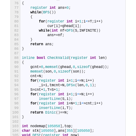
76
{
77
register 
int
ans
=
0
;
78
while
(
BFS
(
)
)
79
{
80
for
(
register 
int
i
=
1
;
i
<
=
T
;
i
++
)
81
cur
[
i
]
=
ghead
[
i
]
;
82
while
(
int
nf
=
DFS
(
S
,
INFINITE
)
)
83
ans
+=
nf
;
84
}
85
return
ans
;
86
}
87
88
inline 
bool
CheckValid
(
register 
int
len
)
89
{
90
gcnt
=
0
,
memset
(
ghead
,
0
,
sizeof
(
ghead
)
)
;
91
memset
(
son
,
0
,
sizeof
(
son
)
)
;
92
cnt
=
N
;
93
for
(
register 
int
i
=
1
;
i
<
=
N
;
i
++
)
94
_i
=
i
,
tmcnt
=
N
,
DFSx
(
len
,
0
,
1
)
;
95
S
=
cnt
+
1
,
T
=
S
+
1
;
96
for
(
register 
int
i
=
1
;
i
<
=
N
;
i
++
)
97
insertLine
(
S
,
i
)
;
98
for
(
register 
int
i
=
N
+
1
;
i
<
=
cnt
;
i
++
)
99
insertLine
(
i
,
T
)
;
100
return
Dinic
(
)
==
N
;
101
}
102
103
int
nodemap
[
105050
]
,
top
;
104
char
stk
[
105050
]
,
ans
[
355
]
[
105050
]
;
105
void
DFSt
(
register 
int
now
)