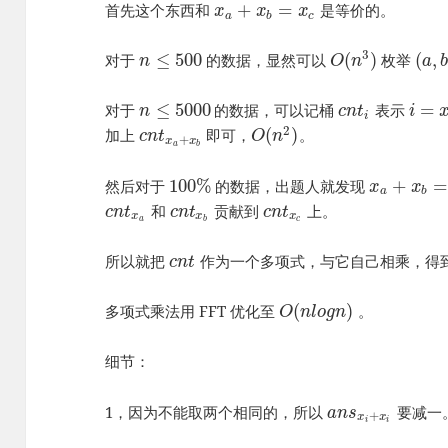
+
=
首先这个东西和
是等价的。
x
x
x
a
b
c
3
≤
500
(
)
(
,
对于
的数据，显然可以
枚举
n
O
n
a
≤
5000
=
对于
的数据，可以记桶
表示
n
c
n
t
i
i
2
(
)
加上
即可，
。
c
n
t
O
n
+
x
x
a
b
100
%
+
=
然后对于
的数据，出题人就发现
x
x
a
b
和
贡献到
上。
c
n
t
c
n
t
c
n
t
x
x
x
a
b
c
所以就把
作为一个多项式，与它自己相乘，得
c
n
t
(
)
多项式乘法用 FFT 优化至
。
O
n
l
o
g
n
细节：
1，因为不能取两个相同的，所以
要减一
a
n
s
+
x
x
i
i