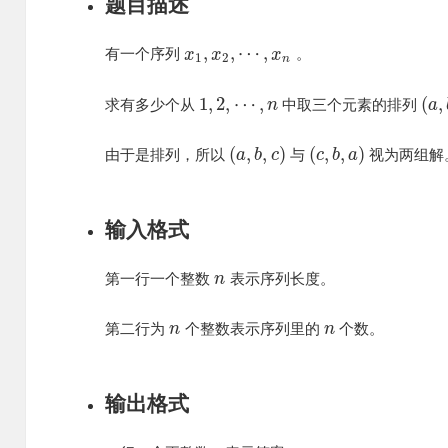
题目描述
,
,
⋯
,
有一个序列
。
x
x
x
1
2
n
1
,
2
,
⋯
,
(
,
求有多少个从
中取三个元素的排列
n
a
(
,
,
)
(
,
,
)
由于是排列，所以
与
视为两组解
a
b
c
c
b
a
输入格式
第一行一个整数
表示序列长度。
n
第二行为
个整数表示序列里的
个数。
n
n
输出格式