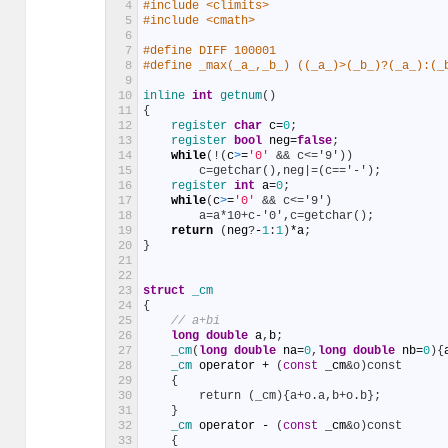
4
#include <climits>
5
#include <cmath>
6
7
#define DIFF 100001
8
#define _max(_a_,_b_) ((_a_)>(_b_)?(_a_):(_
9
10
inline 
int
getnum
(
)
11
{
12
register 
char
c
=
0
;
13
register 
bool
neg
=
false
;
14
while
(
!
(
c
>
=
'0'
&& c<='9'))
15
        c=getchar(),neg|=(c=='-');
16
register 
int
a
=
0
;
17
while
(
c
>
=
'0'
&& c<='9')
18
        a=a*10+c-'0',c=getchar();
19
return
(
neg
?
-
1
:
1
)
*
a
;
20
}
21
22
23
struct
_cm
24
{
25
// a+bi
26
long
double
a
,
b
;
27
_cm
(
long
double
na
=
0
,
long
double
nb
=
0
)
{
28
_cm 
operator
+
(
const
_cm
&o)const
29
    {
30
        return (_cm){a+o.a,b+o.b};
31
}
32
_cm 
operator
-
(
const
_cm
&o)const
33
    {