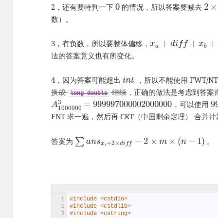
0
2
×
2，还有要特判一下
的情况，所以答案要减去
数）。
+
+
+
3，有负数，所以要整体偏移，
x
d
i
f
f
x
a
b
法的答案意义也有所变化。
4，因为答案可能超出
，所以不能使用 FWT/N
i
n
t
换成
继续
，正确的做法是考虑到答案
long
double
3
=
999997000002000000
9
，可以使用
A
1000000
FNT 求一遍，然后再 CRT（中国剩余定理） 合并
−
2
×
×
(
−
1
)
答案为
∑
。
a
n
s
m
n
+
2
×
x
d
i
f
f
i
1
#include <cstdio>
2
#include <cstdlib>
3
#include <cstring>