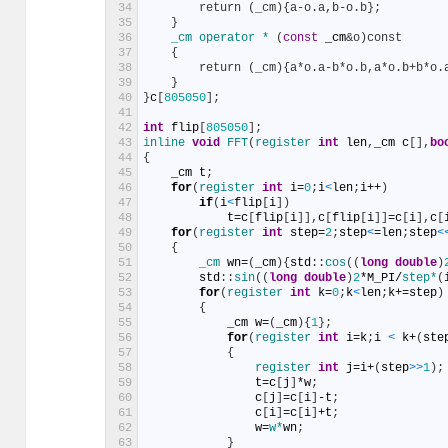
34
        return (_cm){a-o.a,b-o.b};
35
}
36
_cm 
operator *
(
const
_cm
&o)const
37
    {
38
        return (_cm){a*o.a-b*o.b,a*o.b+b*o.
39
}
40
}
c
[
805050
]
;
41
42
int
flip
[
805050
]
;
43
inline 
void
FFT
(
register 
int
len
,
_cm
c
[
]
,
bo
44
{
45
_cm
t
;
46
for
(
register 
int
i
=
0
;
i
<
len
;
i
++
)
47
if
(
i
<
flip
[
i
]
)
48
t
=
c
[
flip
[
i
]
]
,
c
[
flip
[
i
]
]
=
c
[
i
]
,
c
[
49
for
(
register 
int
step
=
2
;
step
<
=
len
;
step
<
50
{
51
_cm 
wn
=
(
_cm
)
{
std
:
:
cos
(
(
long
double
)
52
std
:
:
sin
(
(
long
double
)
2
*
M_PI
/
step*
(
53
for
(
register 
int
k
=
0
;
k
<
len
;
k
+=
step
)
54
{
55
_cm
w
=
(
_cm
)
{
1
}
;
56
for
(
register 
int
i
=
k
;
i
<
k
+
(
ste
57
{
58
register 
int
j
=
i
+
(
step
>
>
1
)
;
59
t
=
c
[
j
]
*
w
;
60
c
[
j
]
=
c
[
i
]
-
t
;
61
c
[
i
]
=
c
[
i
]
+
t
;
62
w
=
w*
wn
;
63
}