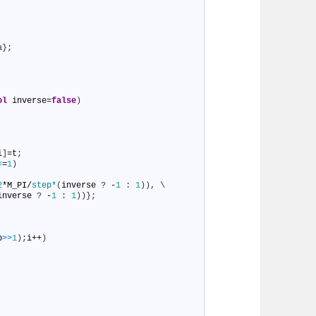
a};
ol
inverse
=
false
)
i
]
=
t
;
<
=
1
)
2
*
M_PI
/
step*
(
inverse
?
-
1
:
1
)
)
,
\
inverse
?
-
1
:
1
)
)
}
;
p
>
>
1
)
;
i
++
)