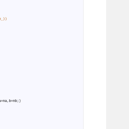
b_))
a
=
na
,
b
=
nb
;
}