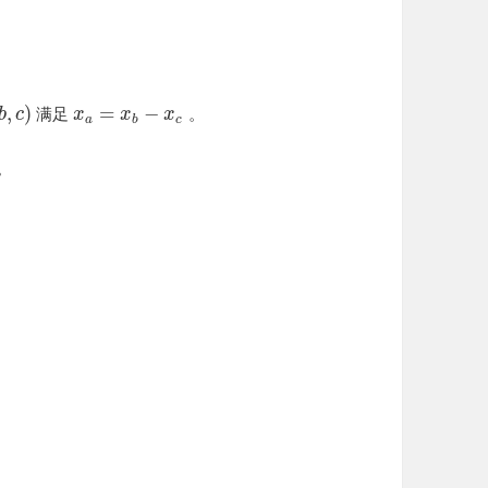
,
)
=
−
满足
。
b
c
x
x
x
a
b
c
。