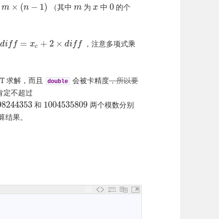
×
(
−
1
)
0
（其中
为
中
的个
m
n
m
x
=
+
2
×
，注意多项式乘
d
i
f
f
x
d
i
f
f
c
TT 求解，而且
会被卡精度
，所以要
double
肯定不超过
98244353
1004535809
和
两个模数分别
计算结果。