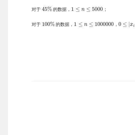
45
%
1
≤
≤
5000
对于
的数据，
；
n
100
%
1
≤
≤
1000000
0
≤
|
对于
的数据，
，
n
x
i