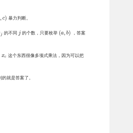
,
)
暴力判断。
b
c
(
,
)
的不同
的个数，只要枚举
，答案
x
j
a
b
j
这个东西很像多项式乘法，因为可以把
x
c
到的就是答案了。
。