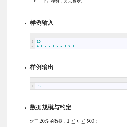
一行一个正整数，表示答案。
样例输入
1
10
2
1
6
2
9
5
9
2
5
0
5
样例输出
1
26
数据规模与约定
20
%
1
≤
≤
500
对于
的数据，
；
n